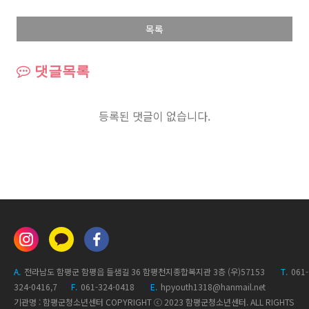
목록
댓글목록
등록된 댓글이 없습니다.
A.
전라남도 함평군 함평읍 들샘길 36 함평천지종합복지관 3층 (우)57153
T.
061-
324-0416,7
F.
061-324-0418
E.
hpyouth1318@hanmail.net
기관명 : 함평군청소년센터 COPYRIGHT
ⓒ 2023 함평군청소년센터.
ALL RIGHTS